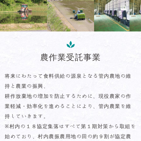
農作業受託事業
将来にわたって食料供給の源泉となる管内農地の維
持と農業の振興、
耕作放棄地の増加を防止するために、現役農家の作
業軽減・効率化を進めることにより、管内農業を維
持していきます。
※村内の１８協定集落はすべて第１期対策から取組を
始めており、村内農振農用地の田の約９割が協定農