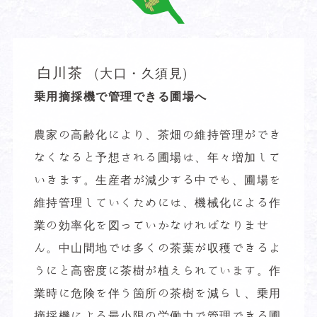
白川茶
(大口・久須見)
乗用摘採機で管理できる圃場へ
農家の高齢化により、茶畑の維持管理ができ
なくなると予想される圃場は、年々増加して
いきます。生産者が減少する中でも、圃場を
維持管理していくためには、機械化による作
業の効率化を図っていかなければなりませ
ん。中山間地では多くの茶葉が収穫できるよ
うにと高密度に茶樹が植えられています。作
業時に危険を伴う箇所の茶樹を減らし、乗用
摘採機による最小限の労働力で管理できる圃