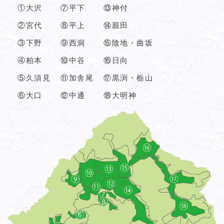
①大沢
⑦平下
⑬神付
②宮代
⑧平上
⑭親田
③下野
⑨西洞
⑮陰地・曲坂
④柏本
⑩中谷
⑯日向
⑤久須見
⑪加舎尾
⑰黒渕・栃山
⑥大口
⑫中通
⑱大明神