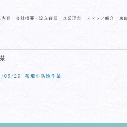
業内容
会社概要・設立背景
企業理念
スタッフ紹介
東
茶
8/06/29
茶畑の防除作業